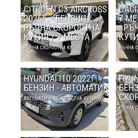
CITROEN C3 AIRCROSS
DACI
2026Г. - БЕНЗИН /
7 МЕ
РЪЧНА СКОРОСТНА
- РЪ
КУТИЯ / 7 МЕСТА
КУТ
РЪЧНА СКОРОСТНА КУТИЯ
РЪЧНА С
HYUNDAI I10 2022Г. -
HYUN
БЕНЗИН - АВТОМАТИК
БЕНЗ
СКО
АВТОМАТИЧНА СКОРОСТНА КУТИЯ
РЪЧНА С