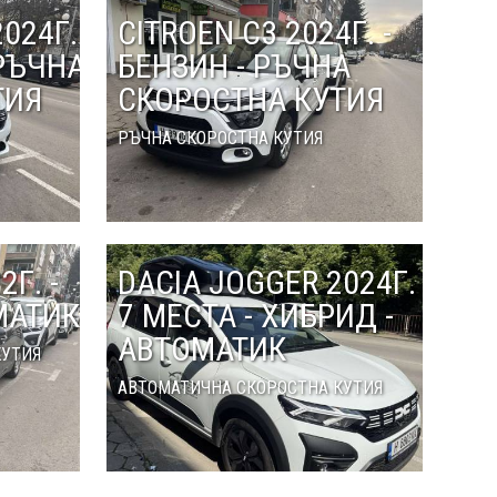
024Г.
CITROEN С3 2024Г. -
 РЪЧНА
БЕНЗИН - РЪЧНА
ТИЯ
СКОРОСТНА КУТИЯ
РЪЧНА СКОРОСТНА КУТИЯ
2Г. -
DACIA JOGGER 2024Г. -
МАТИК
7 МЕСТА - ХИБРИД -
АВТОМАТИК
КУТИЯ
АВТОМАТИЧНА СКОРОСТНА КУТИЯ