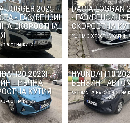
A JOGGER 2025Г. -
DACIA LOGGAN 2
СТА - ГАЗ/БЕНЗИН
- ГАЗ/БЕНЗИН -
ЧНА СКОРОСТНА
СКОРОСТНА КУ
ИЯ
РЪЧНА СКОРОСТНА КУТИЯ
КОРОСТНА КУТИЯ
DAI I20 2023Г. -
HYUNDAI I10 202
ИН - РЪЧНА
БЕНЗИН - АВТО
РОСТНА КУТИЯ
АВТОМАТИЧНА СКОРОСТНА 
КОРОСТНА КУТИЯ