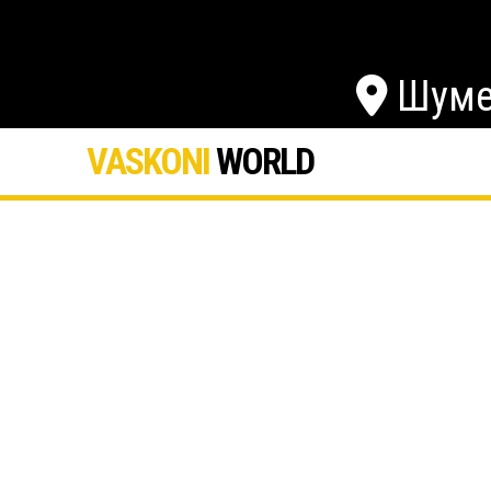
Шуме
VASKONI
WORLD